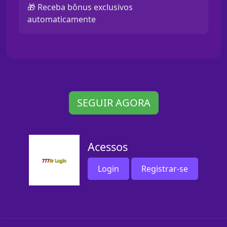
🎁 Receba bônus exclusivos
automaticamente
SEGUIR AGORA
Acessos
Login
Registrar-se