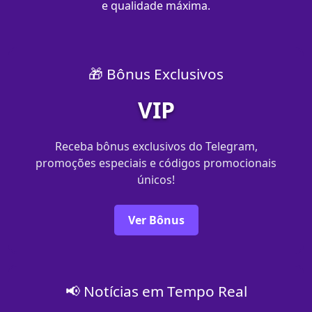
e qualidade máxima.
🎁 Bônus Exclusivos
VIP
Receba bônus exclusivos do Telegram,
promoções especiais e códigos promocionais
únicos!
Ver Bônus
📢 Notícias em Tempo Real