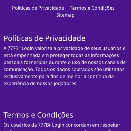
Políticas de Privacidade
Termos e Condições
Sitemap
Políticas de Privacidade
A 777Br Login valoriza a privacidade de seus usuários e
está empenhada em proteger todas as informações
pessoais fornecidas durante o uso de nossos canais de
comunicação. Todos os dados coletados são utilizados
exclusivamente para fins de melhoria contínua da
experiência de nossos jogadores.
Termos e Condições
Os usuários da 777Br Login concordam em respeitar