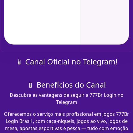
📱 Canal Oficial no Telegram!
📱 Benefícios do Canal
Descubra as vantagens de seguir a 777Br Login no
Telegram
Oferecemos o serviço mais profissional em jogos 777Br
Login Brasil , com caça-níqueis, jogos ao vivo, jogos de
mesa, apostas esportivas e pesca — tudo com emoção