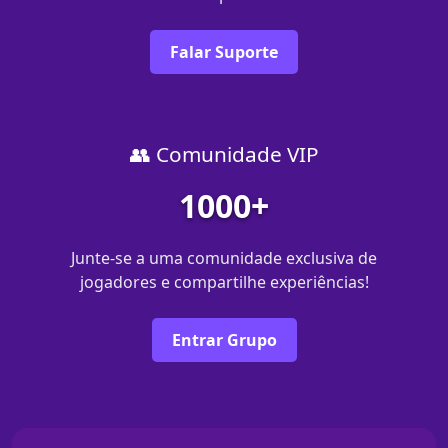
Falar Suporte
👥 Comunidade VIP
1000+
Junte-se a uma comunidade exclusiva de
jogadores e compartilhe experiências!
Entrar Grupo