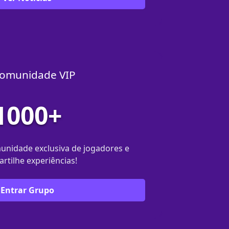
Comunidade VIP
1000+
unidade exclusiva de jogadores e
rtilhe experiências!
Entrar Grupo