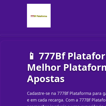
📱 777Bf Platafo
Melhor Platafor
Apostas
Cadastre-se na 777Bf Plataforma para 
e em cada recarga. Com a 777Bf Platafo