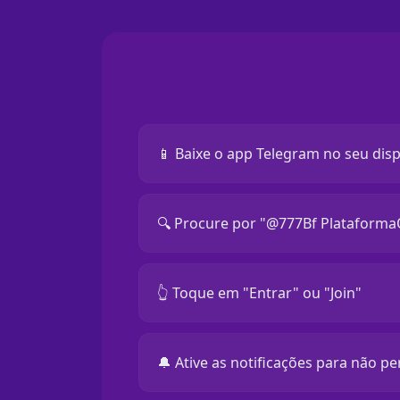
📱 Baixe o app Telegram no seu disp
🔍 Procure por "@777Bf PlataformaO
👆 Toque em "Entrar" ou "Join"
🔔 Ative as notificações para não p