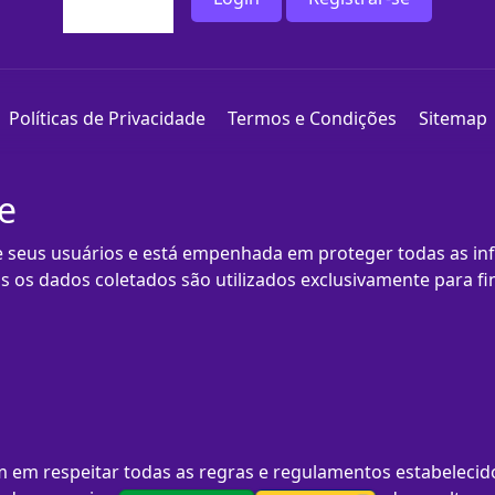
Políticas de Privacidade
Termos e Condições
Sitemap
de
de seus usuários e está empenhada em proteger todas as i
 os dados coletados são utilizados exclusivamente para fi
em respeitar todas as regras e regulamentos estabelecido