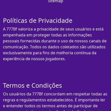
Sitemap
Políticas de Privacidade
A 777Bf valoriza a privacidade de seus usuários e está
empenhada em proteger todas as informações
pessoais fornecidas durante o uso de nossos canais de
comunicação. Todos os dados coletados são utilizados
exclusivamente para fins de melhoria contínua da
experiência de nossos jogadores.
Termos e Condições
Os usuários da 777Bf concordam em respeitar todas as
regras e regulamentos estabelecidos. É importante ler
e entender todos os termos antes de participar de