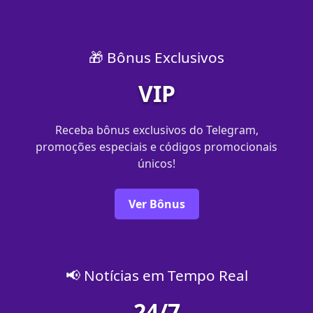
🎁 Bônus Exclusivos
VIP
Receba bônus exclusivos do Telegram,
promoções especiais e códigos promocionais
únicos!
Ver Bônus
📢 Notícias em Tempo Real
24/7