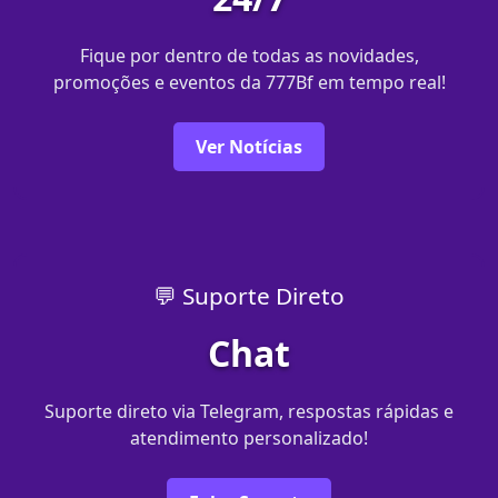
Fique por dentro de todas as novidades,
promoções e eventos da 777Bf em tempo real!
Ver Notícias
💬 Suporte Direto
Chat
Suporte direto via Telegram, respostas rápidas e
atendimento personalizado!