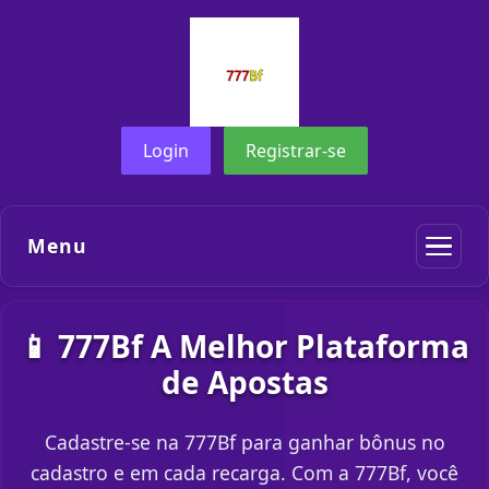
Login
Registrar-se
Menu
📱 777Bf A Melhor Plataforma
de Apostas
Cadastre-se na 777Bf para ganhar bônus no
cadastro e em cada recarga. Com a 777Bf, você