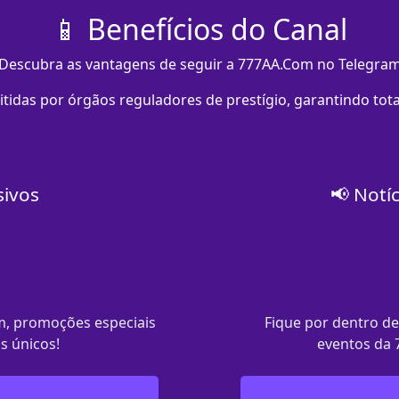
📱 Benefícios do Canal
Descubra as vantagens de seguir a 777AA.Com no Telegra
tidas por órgãos reguladores de prestígio, garantindo tota
sivos
📢 Notí
m, promoções especiais
Fique por dentro d
s únicos!
eventos da 