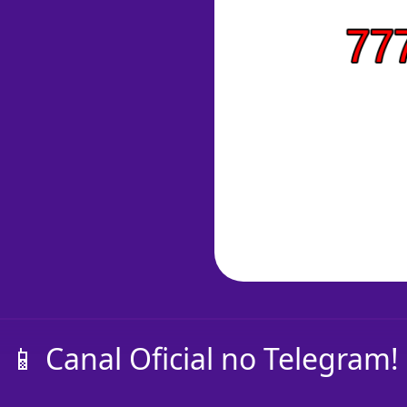
📱 Canal Oficial no Telegram!