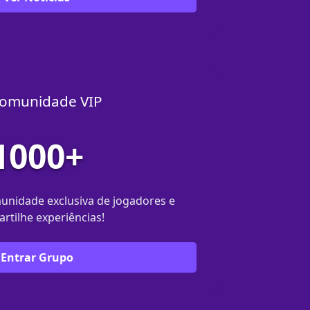
Comunidade VIP
1000+
unidade exclusiva de jogadores e
rtilhe experiências!
Entrar Grupo