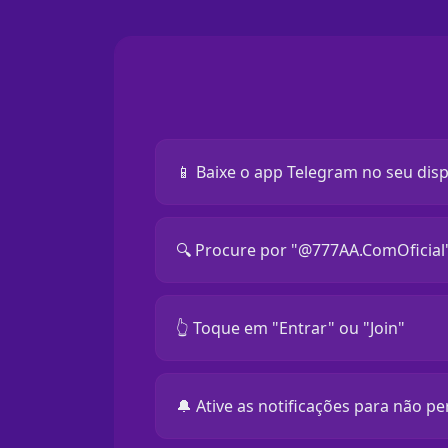
📱 Baixe o app Telegram no seu disp
🔍 Procure por "@777AA.ComOficial
👆 Toque em "Entrar" ou "Join"
🔔 Ative as notificações para não p