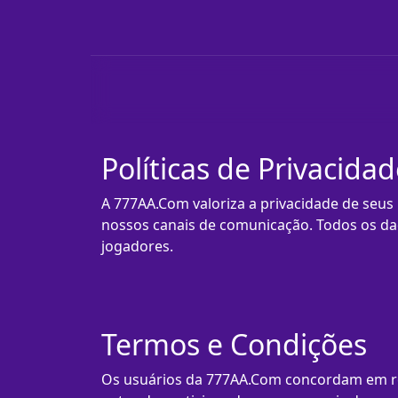
Políticas de Privacida
A 777AA.Com valoriza a privacidade de seu
nossos canais de comunicação. Todos os dad
jogadores.
Termos e Condições
Os usuários da 777AA.Com concordam em res