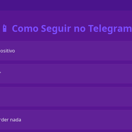
📱 Como Seguir no Telegram
ositivo
"
erder nada