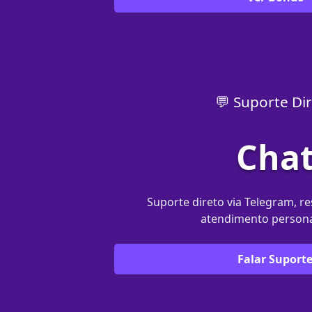
💬 Suporte Di
Cha
Suporte direto via Telegram, r
atendimento persona
Falar Suport