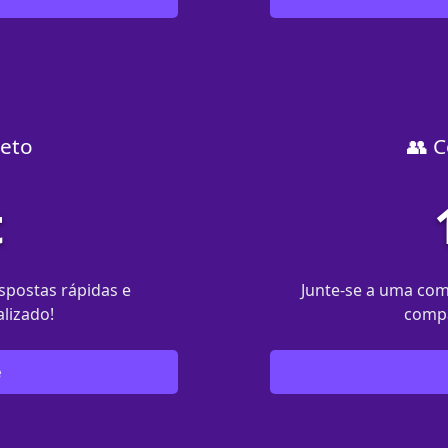
reto
👥 
t
espostas rápidas e
Junte-se a uma com
lizado!
compa
e