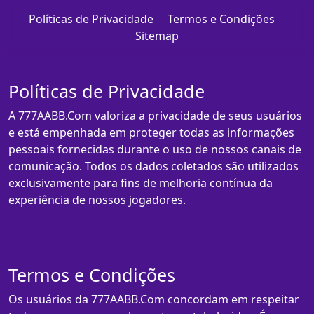
Políticas de Privacidade
Termos e Condições
Sitemap
Políticas de Privacidade
A 777AABB.Com valoriza a privacidade de seus usuários
e está empenhada em proteger todas as informações
pessoais fornecidas durante o uso de nossos canais de
comunicação. Todos os dados coletados são utilizados
exclusivamente para fins de melhoria contínua da
experiência de nossos jogadores.
Termos e Condições
Os usuários da 777AABB.Com concordam em respeitar