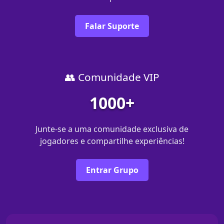
Falar Suporte
👥 Comunidade VIP
1000+
Junte-se a uma comunidade exclusiva de
jogadores e compartilhe experiências!
Entrar Grupo