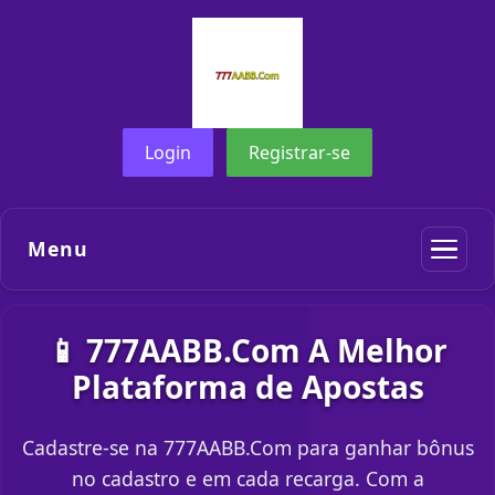
Login
Registrar-se
Menu
📱 777AABB.Com A Melhor
Plataforma de Apostas
Cadastre-se na 777AABB.Com para ganhar bônus
no cadastro e em cada recarga. Com a