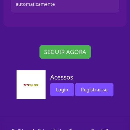
automaticamente
SEGUIR AGORA
Acessos
Login
Registrar-se