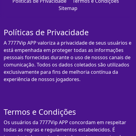
Políticas de Privacidade
Termos e Condições
Sitemap
Políticas de Privacidade
A 7777Vip APP valoriza a privacidade de seus usuários e
está empenhada em proteger todas as informações
pessoais fornecidas durante o uso de nossos canais de
comunicação. Todos os dados coletados são utilizados
exclusivamente para fins de melhoria contínua da
experiência de nossos jogadores.
Termos e Condições
Os usuários da 7777Vip APP concordam em respeitar
todas as regras e regulamentos estabelecidos. É