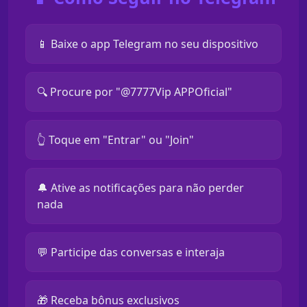
📱 Baixe o app Telegram no seu dispositivo
🔍 Procure por "@7777Vip APPOficial"
👆 Toque em "Entrar" ou "Join"
🔔 Ative as notificações para não perder
nada
💬 Participe das conversas e interaja
🎁 Receba bônus exclusivos