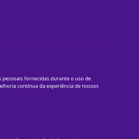
s pessoais fornecidas durante o uso de
elhoria contínua da experiência de nossos