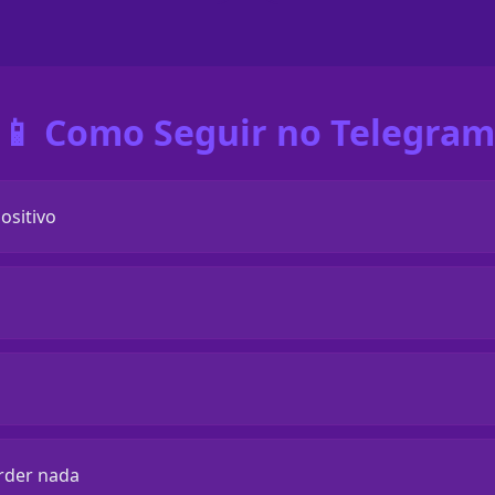
📱 Como Seguir no Telegram
ositivo
erder nada