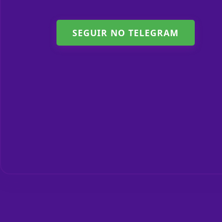
SEGUIR NO TELEGRAM