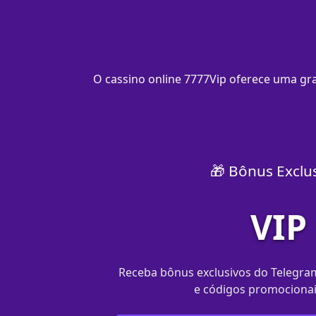
O cassino online 7777Vip oferece uma gra
🎁 Bônus Exclu
VIP
Receba bônus exclusivos do Telegra
e códigos promocionai