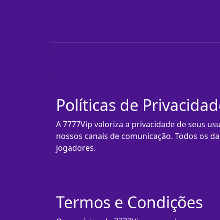
Políticas de Privacida
A 7777Vip valoriza a privacidade de seus u
nossos canais de comunicação. Todos os dad
jogadores.
Termos e Condições