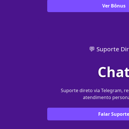
Ver Bônus
💬 Suporte Di
Cha
Suporte direto via Telegram, r
atendimento persona
Falar Suport