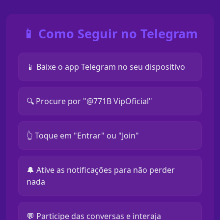
📱 Como Seguir no Telegram
📱 Baixe o app Telegram no seu dispositivo
🔍 Procure por "@771B VipOficial"
👆 Toque em "Entrar" ou "Join"
🔔 Ative as notificações para não perder
nada
💬 Participe das conversas e interaja