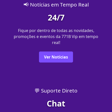
📢 Notícias em Tempo Real
24/7
Fique por dentro de todas as novidades,
promoções e eventos da 771B Vip em tempo
real!
Ver Notícias
💬 Suporte Direto
Chat