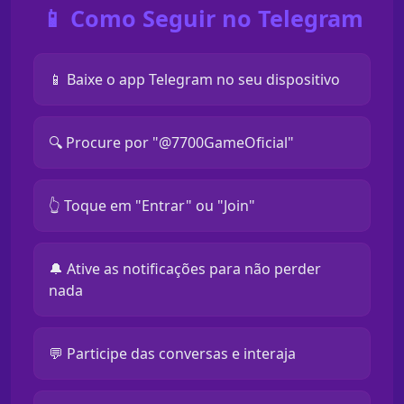
📱 Como Seguir no Telegram
📱 Baixe o app Telegram no seu dispositivo
🔍 Procure por "@7700GameOficial"
👆 Toque em "Entrar" ou "Join"
🔔 Ative as notificações para não perder
nada
💬 Participe das conversas e interaja