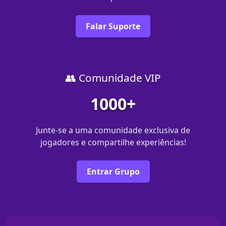
Falar Suporte
👥 Comunidade VIP
1000+
Junte-se a uma comunidade exclusiva de
jogadores e compartilhe experiências!
Entrar Grupo