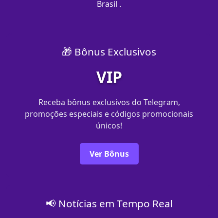
Brasil .
🎁 Bônus Exclusivos
VIP
Receba bônus exclusivos do Telegram,
promoções especiais e códigos promocionais
únicos!
Ver Bônus
📢 Notícias em Tempo Real