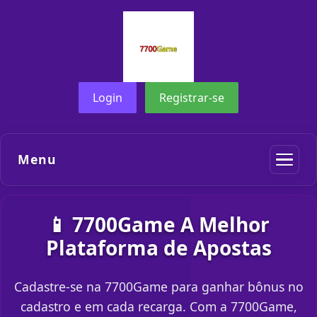
Login
Registrar-se
Menu
📱 7700Game A Melhor
Plataforma de Apostas
Cadastre-se na 7700Game para ganhar bônus no
cadastro e em cada recarga. Com a 7700Game,