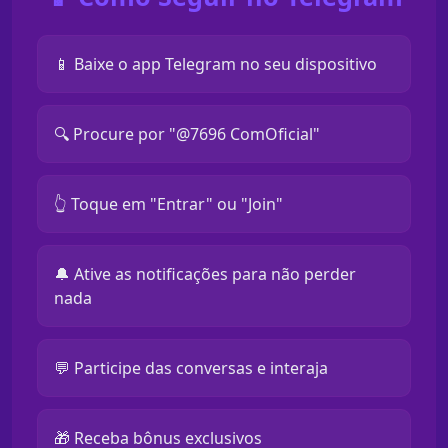
📱 Baixe o app Telegram no seu dispositivo
🔍 Procure por "@7696 ComOficial"
👆 Toque em "Entrar" ou "Join"
🔔 Ative as notificações para não perder
nada
💬 Participe das conversas e interaja
🎁 Receba bônus exclusivos