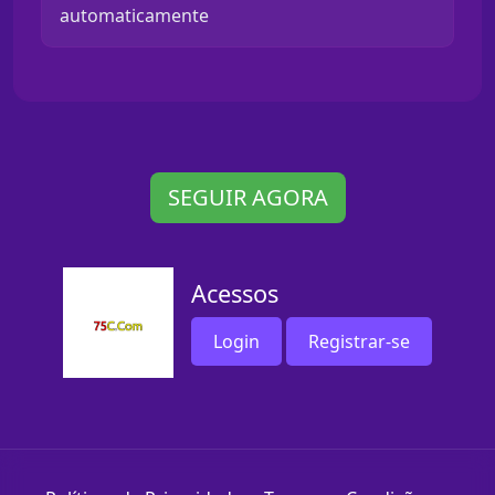
automaticamente
SEGUIR AGORA
Acessos
Login
Registrar-se