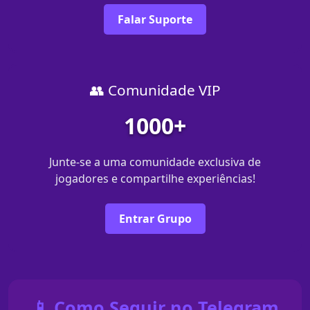
Falar Suporte
👥 Comunidade VIP
1000+
Junte-se a uma comunidade exclusiva de
jogadores e compartilhe experiências!
Entrar Grupo
📱 Como Seguir no Telegram