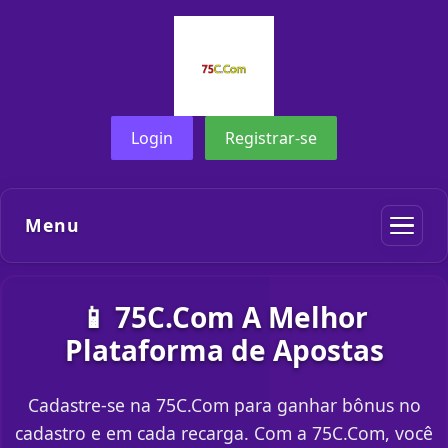
Login
Registrar-se
Menu
📱 75C.Com A Melhor
Plataforma de Apostas
Cadastre-se na 75C.Com para ganhar bônus no
cadastro e em cada recarga. Com a 75C.Com, você