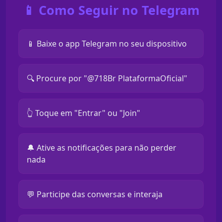
📱 Como Seguir no Telegram
📱 Baixe o app Telegram no seu dispositivo
🔍 Procure por "@718Br PlataformaOficial"
👆 Toque em "Entrar" ou "Join"
🔔 Ative as notificações para não perder
nada
💬 Participe das conversas e interaja