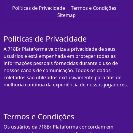
Políticas de Privacidade
Termos e Condições
Sitemap
Políticas de Privacidade
A 718Br Plataforma valoriza a privacidade de seus
usuários e está empenhada em proteger todas as
informações pessoais fornecidas durante o uso de
nossos canais de comunicação. Todos os dados
coletados são utilizados exclusivamente para fins de
melhoria contínua da experiência de nossos jogadores.
Termos e Condições
Os usuários da 718Br Plataforma concordam em