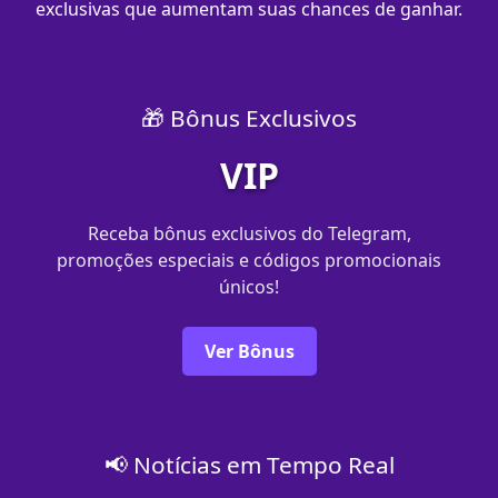
exclusivas que aumentam suas chances de ganhar.
🎁 Bônus Exclusivos
VIP
Receba bônus exclusivos do Telegram,
promoções especiais e códigos promocionais
únicos!
Ver Bônus
📢 Notícias em Tempo Real