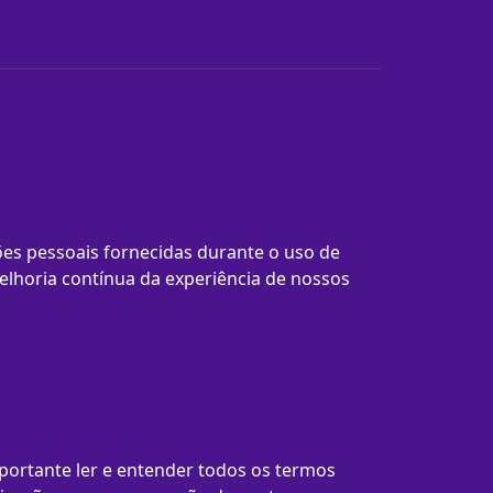
ões pessoais fornecidas durante o uso de
elhoria contínua da experiência de nossos
portante ler e entender todos os termos