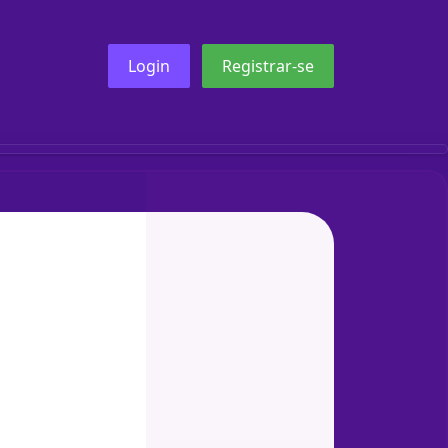
Login
Registrar-se