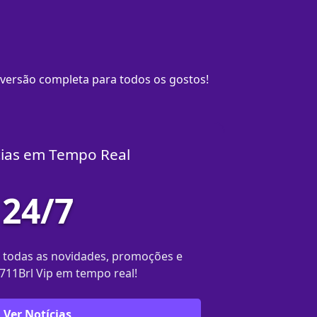
iversão completa para todos os gostos!
cias em Tempo Real
24/7
e todas as novidades, promoções e
711Brl Vip em tempo real!
Ver Notícias