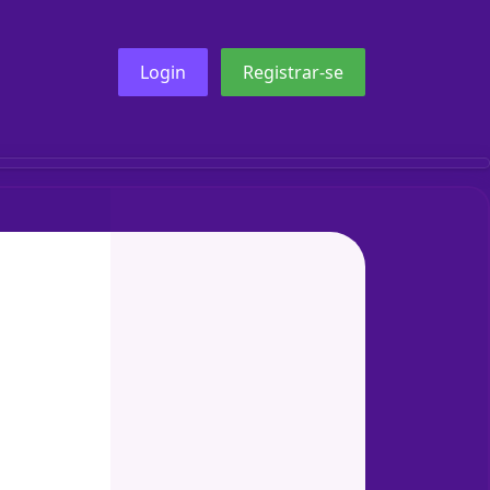
Login
Registrar-se