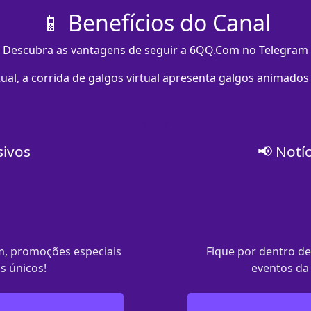
📱 Benefícios do Canal
Descubra as vantagens de seguir a 6QQ.Com no Telegram
tual, a corrida de galgos virtual apresenta galgos animad
sivos
📢 Notí
m, promoções especiais
Fique por dentro d
s únicos!
eventos da