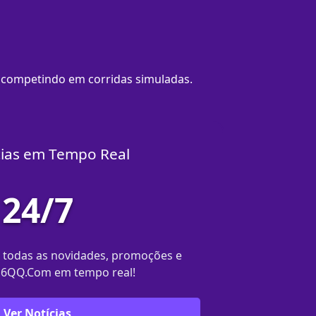
os competindo em corridas simuladas.
cias em Tempo Real
24/7
e todas as novidades, promoções e
 6QQ.Com em tempo real!
Ver Notícias