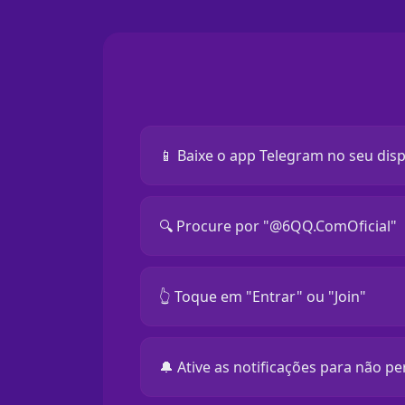
📱 Baixe o app Telegram no seu disp
🔍 Procure por "@6QQ.ComOficial"
👆 Toque em "Entrar" ou "Join"
🔔 Ative as notificações para não p