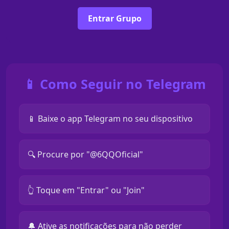
Entrar Grupo
📱 Como Seguir no Telegram
📱 Baixe o app Telegram no seu dispositivo
🔍 Procure por "@6QQOficial"
👆 Toque em "Entrar" ou "Join"
🔔 Ative as notificações para não perder