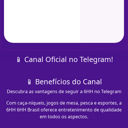
📱 Canal Oficial no Telegram!
📱 Benefícios do Canal
Descubra as vantagens de seguir a 6HH no Telegram
Com caça-níqueis, jogos de mesa, pesca e esportes, a
6HH 6HH Brasil oferece entretenimento de qualidade
em todos os aspectos.