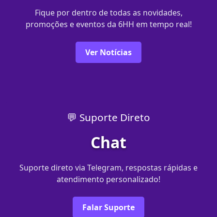
Fique por dentro de todas as novidades,
promoções e eventos da 6HH em tempo real!
Ver Notícias
💬 Suporte Direto
Chat
Suporte direto via Telegram, respostas rápidas e
atendimento personalizado!
Falar Suporte