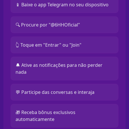
📱 Baixe o app Telegram no seu dispositivo
🔍 Procure por "@6HHOficial"
👆 Toque em "Entrar" ou "Join"
🔔 Ative as notificações para não perder
nada
💬 Participe das conversas e interaja
🎁 Receba bônus exclusivos
automaticamente