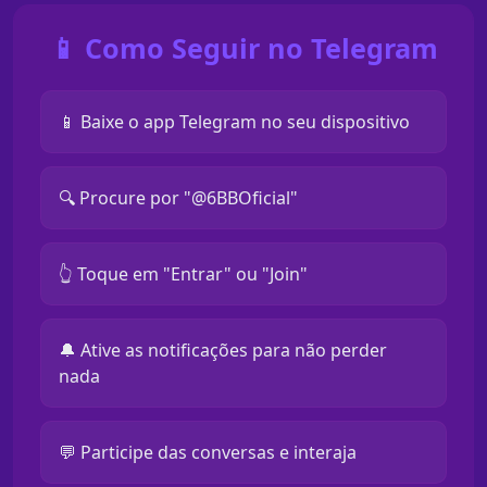
📱 Como Seguir no Telegram
📱 Baixe o app Telegram no seu dispositivo
🔍 Procure por "@6BBOficial"
👆 Toque em "Entrar" ou "Join"
🔔 Ative as notificações para não perder
nada
💬 Participe das conversas e interaja