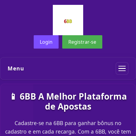
Login
Registrar-se
Menu
📱 6BB A Melhor Plataforma
de Apostas
Cadastre-se na 6BB para ganhar bônus no
cadastro e em cada recarga. Com a 6BB, você tem