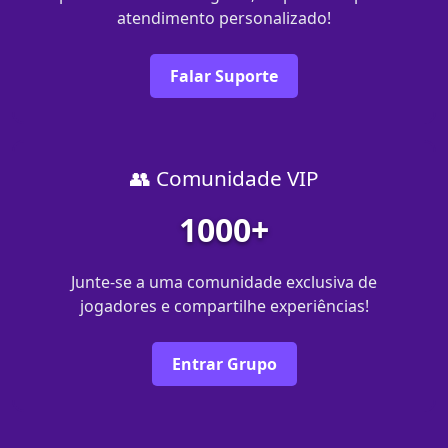
atendimento personalizado!
Falar Suporte
👥 Comunidade VIP
1000+
Junte-se a uma comunidade exclusiva de
jogadores e compartilhe experiências!
Entrar Grupo