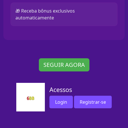
🎁 Receba bônus exclusivos
automaticamente
SEGUIR AGORA
Acessos
Login
Registrar-se