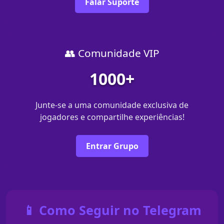
Falar Suporte
👥 Comunidade VIP
1000+
Junte-se a uma comunidade exclusiva de
jogadores e compartilhe experiências!
Entrar Grupo
📱 Como Seguir no Telegram