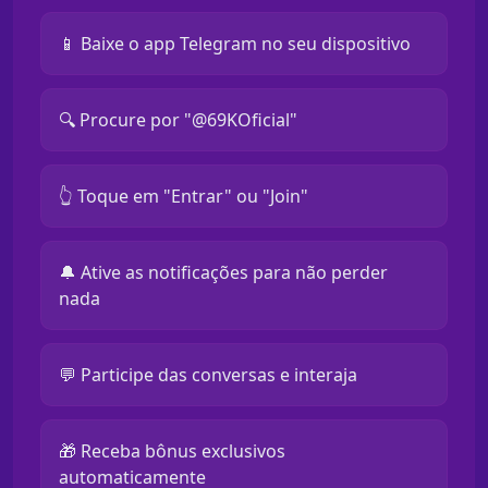
📱 Baixe o app Telegram no seu dispositivo
🔍 Procure por "@69KOficial"
👆 Toque em "Entrar" ou "Join"
🔔 Ative as notificações para não perder
nada
💬 Participe das conversas e interaja
🎁 Receba bônus exclusivos
automaticamente