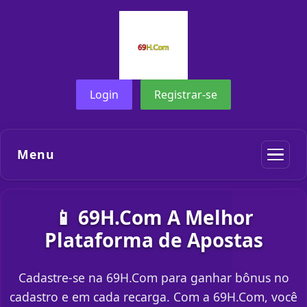
Login
Registrar-se
Menu
📱 69H.Com A Melhor
Plataforma de Apostas
Cadastre-se na 69H.Com para ganhar bônus no
cadastro e em cada recarga. Com a 69H.Com, você