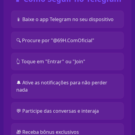
📱 Baixe o app Telegram no seu dispositivo
🔍 Procure por "@69H.ComOficial"
👆 Toque em "Entrar" ou "Join"
🔔 Ative as notificações para não perder
nada
💬 Participe das conversas e interaja
🎁 Receba bônus exclusivos