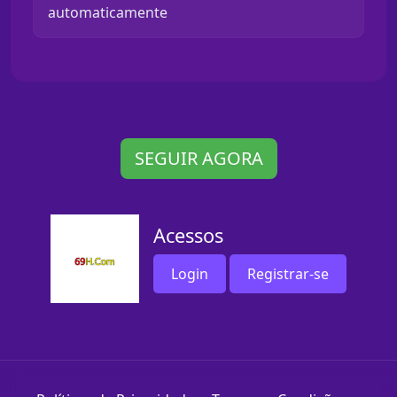
automaticamente
SEGUIR AGORA
Acessos
Login
Registrar-se