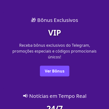
🎁 Bônus Exclusivos
VIP
Receba bônus exclusivos do Telegram,
promoções especiais e códigos promocionais
únicos!
Ver Bônus
📢 Notícias em Tempo Real
24/7