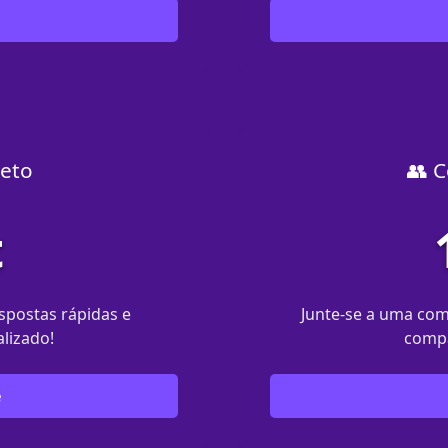
reto
👥 
t
espostas rápidas e
Junte-se a uma com
lizado!
compa
e