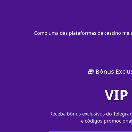
Como uma das plataformas de cassino mais c
🎁 Bônus Exclu
VIP
Receba bônus exclusivos do Telegra
e códigos promocionai