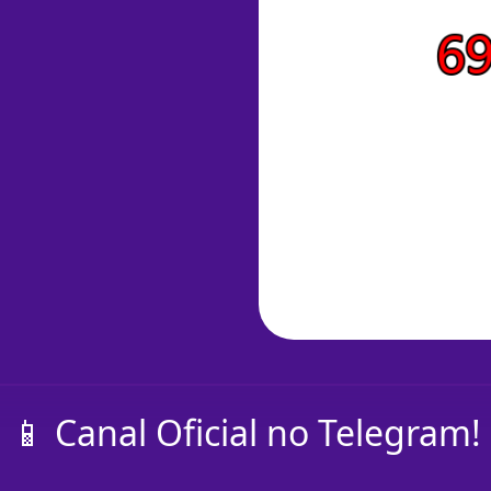
📱 Canal Oficial no Telegram!