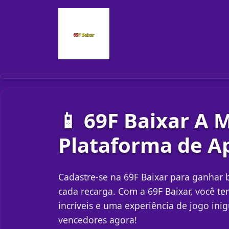
📱 69F Baixar A 
Plataforma de A
Cadastre-se na 69F Baixar para ganhar
cada recarga. Com a 69F Baixar, você t
incríveis e uma experiência de jogo inig
vencedores agora!