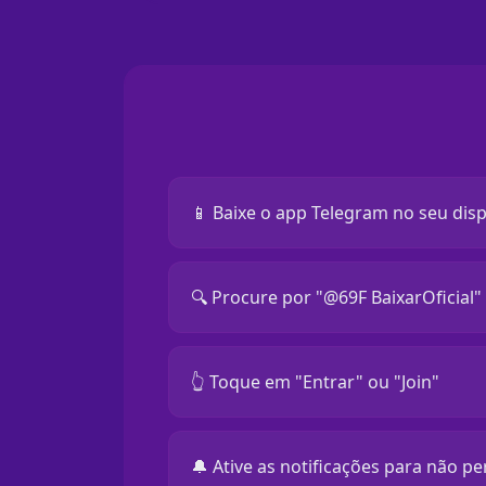
📱 Baixe o app Telegram no seu disp
🔍 Procure por "@69F BaixarOficial"
👆 Toque em "Entrar" ou "Join"
🔔 Ative as notificações para não p