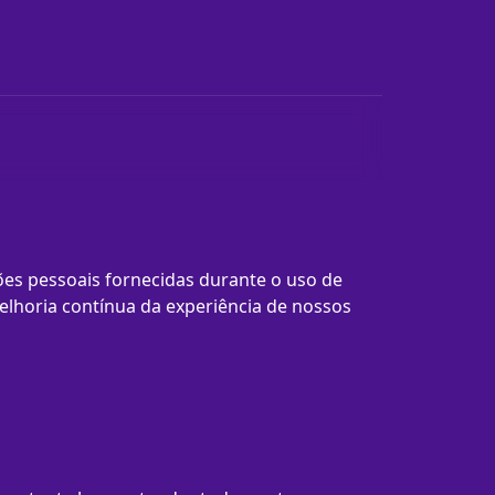
ões pessoais fornecidas durante o uso de
elhoria contínua da experiência de nossos