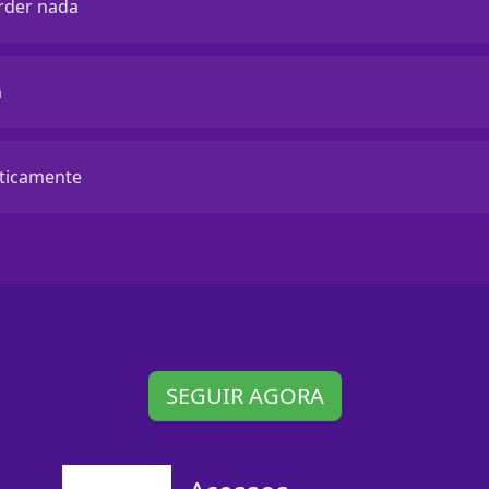
erder nada
a
aticamente
SEGUIR AGORA