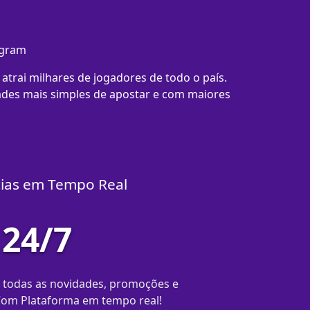
egram
atrai milhares de jogadores de todo o país.
dades mais simples de apostar e com maiores
cias em Tempo Real
24/7
e todas as novidades, promoções e
Com Plataforma em tempo real!