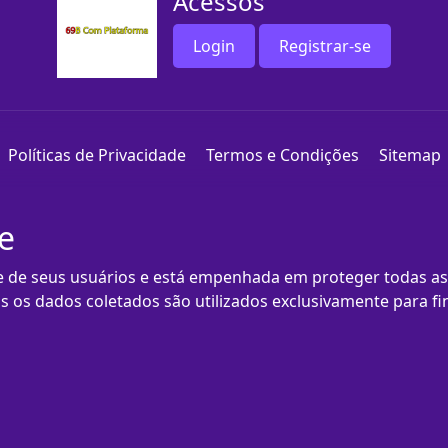
Acessos
Login
Registrar-se
Políticas de Privacidade
Termos e Condições
Sitemap
de
de de seus usuários e está empenhada em proteger todas as
 os dados coletados são utilizados exclusivamente para fi