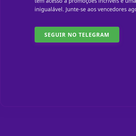
tem acesso a promoções incríveis e uma
inigualável. Junte-se aos vencedores ag
SEGUIR NO TELEGRAM