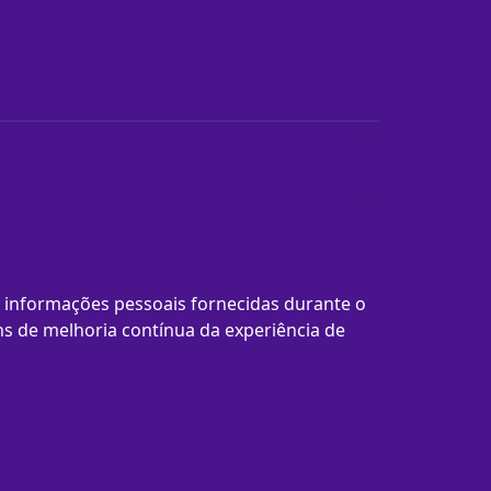
 informações pessoais fornecidas durante o
ns de melhoria contínua da experiência de