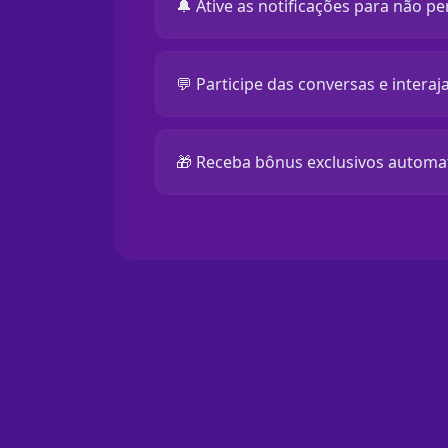
🔔 Ative as notificações para não p
💬 Participe das conversas e interaj
🎁 Receba bônus exclusivos autom