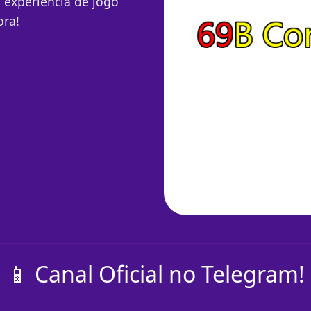
 experiência de jogo
ora!
📱 Canal Oficial no Telegram!