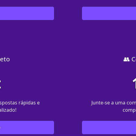
reto
👥 
t
espostas rápidas e
Junte-se a uma com
lizado!
compa
e