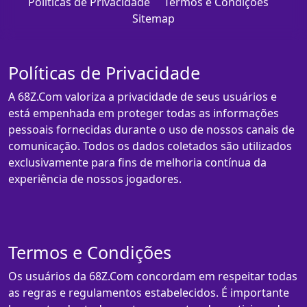
Políticas de Privacidade
Termos e Condições
Sitemap
Políticas de Privacidade
A 68Z.Com valoriza a privacidade de seus usuários e
está empenhada em proteger todas as informações
pessoais fornecidas durante o uso de nossos canais de
comunicação. Todos os dados coletados são utilizados
exclusivamente para fins de melhoria contínua da
experiência de nossos jogadores.
Termos e Condições
Os usuários da 68Z.Com concordam em respeitar todas
as regras e regulamentos estabelecidos. É importante