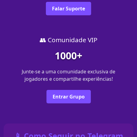
Falar Suporte
👥 Comunidade VIP
1000+
Junte-se a uma comunidade exclusiva de
jogadores e compartilhe experiências!
Entrar Grupo
📱 Como Seguir no Telegram