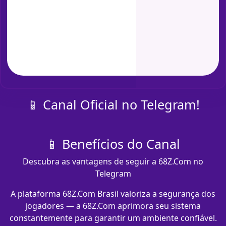
📱 Canal Oficial no Telegram!
📱 Benefícios do Canal
Descubra as vantagens de seguir a 68Z.Com no
Telegram
A plataforma 68Z.Com Brasil valoriza a segurança dos
jogadores — a 68Z.Com aprimora seu sistema
constantemente para garantir um ambiente confiável.