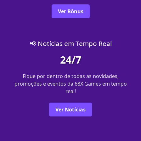
Ver Bônus
📢 Notícias em Tempo Real
24/7
Fique por dentro de todas as novidades,
promoções e eventos da 68X Games em tempo
real!
Ver Notícias