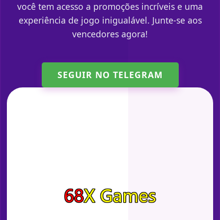
você tem acesso a promoções incríveis e uma
experiência de jogo inigualável. Junte-se aos
vencedores agora!
SEGUIR NO TELEGRAM