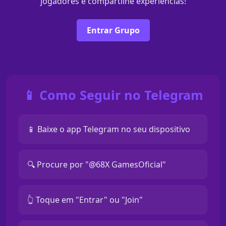
jogadores e compartilhe experiências!
Entrar Grupo
📱 Como Seguir no Telegram
📱 Baixe o app Telegram no seu dispositivo
🔍 Procure por "@68X GamesOficial"
👆 Toque em "Entrar" ou "Join"