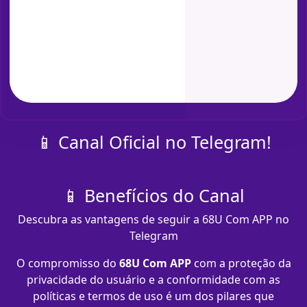
📱 Canal Oficial no Telegram!
📱 Benefícios do Canal
Descubra as vantagens de seguir a 68U Com APP no
Telegram
O compromisso do
68U Com APP
com a proteção da
privacidade do usuário e a conformidade com as
políticas e termos de uso é um dos pilares que