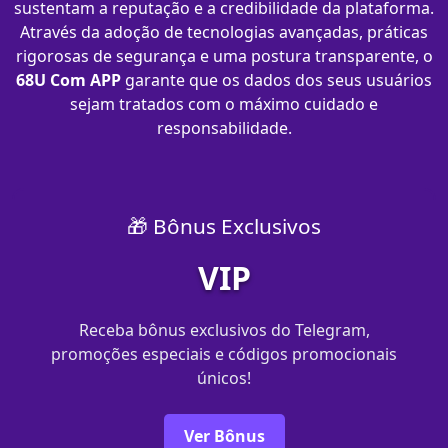
sustentam a reputação e a credibilidade da plataforma.
Através da adoção de tecnologias avançadas, práticas
rigorosas de segurança e uma postura transparente, o
68U Com APP
garante que os dados dos seus usuários
sejam tratados com o máximo cuidado e
responsabilidade.
🎁 Bônus Exclusivos
VIP
Receba bônus exclusivos do Telegram,
promoções especiais e códigos promocionais
únicos!
Ver Bônus