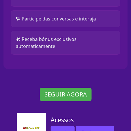
💬 Participe das conversas e interaja
🎁 Receba bônus exclusivos
automaticamente
SEGUIR AGORA
Acessos