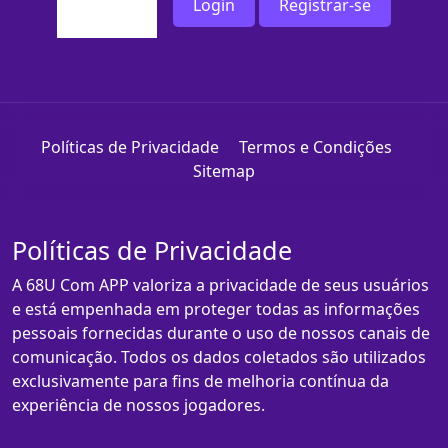
Login
Registrar-se
Políticas de Privacidade
Termos e Condições
Sitemap
Políticas de Privacidade
A 68U Com APP valoriza a privacidade de seus usuários
e está empenhada em proteger todas as informações
pessoais fornecidas durante o uso de nossos canais de
comunicação. Todos os dados coletados são utilizados
exclusivamente para fins de melhoria contínua da
experiência de nossos jogadores.