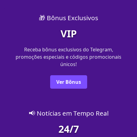
🎁 Bônus Exclusivos
VIP
Receba bônus exclusivos do Telegram,
promoções especiais e códigos promocionais
únicos!
Ver Bônus
📢 Notícias em Tempo Real
24/7