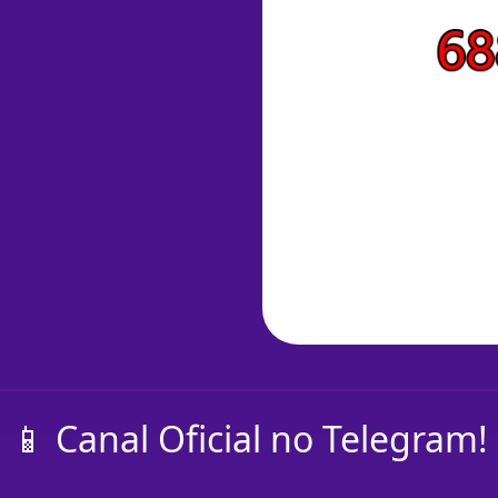
📱 Canal Oficial no Telegram!