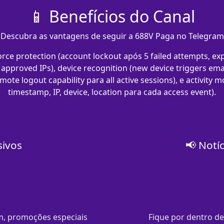
📱 Benefícios do Canal
Descubra as vantagens de seguir a 688V Paga no Telegram
orce protection (account lockout após 5 failed attempts, exp
a approved IPs), device recognition (new device triggers ema
te logout capability para all active sessions), e activity
timestamp, IP, device, location para cada access event).
sivos
📢 Notí
m, promoções especiais
Fique por dentro d