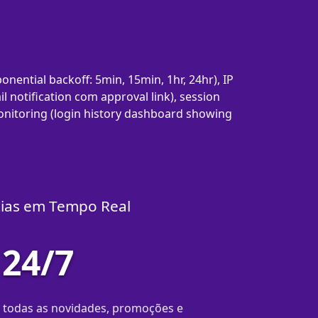
onential backoff: 5min, 15min, 1hr, 24hr), IP
il notification com approval link), session
 monitoring (login history dashboard showing
cias em Tempo Real
24/7
e todas as novidades, promoções e