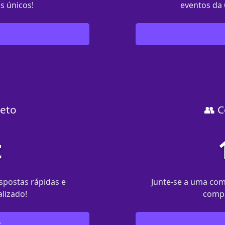
s únicos!
eventos da
reto
👥 
t
espostas rápidas e
Junte-se a uma com
lizado!
compa
e