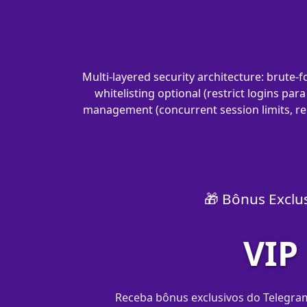
Multi-layered security architecture: brute-f
whitelisting optional (restrict logins par
management (concurrent session limits, remo
🎁 Bônus Exclu
VIP
Receba bônus exclusivos do Telegra