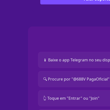
📱 Baixe o app Telegram no seu disp
🔍 Procure por "@688V PagaOficial"
👆 Toque em "Entrar" ou "Join"