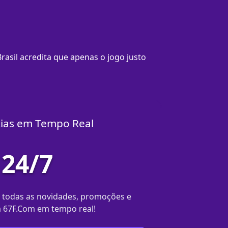
rasil acredita que apenas o jogo justo
cias em Tempo Real
24/7
e todas as novidades, promoções e
a 67F.Com em tempo real!