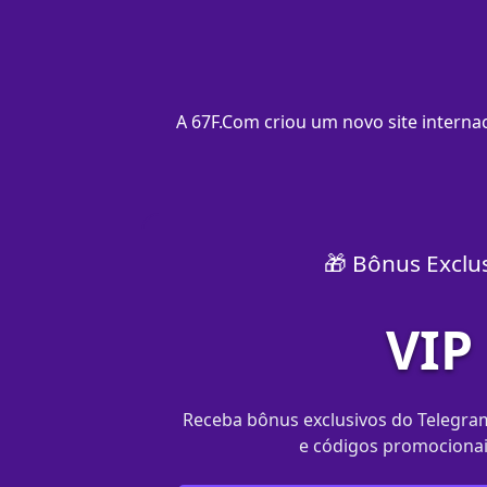
A 67F.Com criou um novo site internac
🎁 Bônus Exclu
VIP
Receba bônus exclusivos do Telegra
e códigos promocionai