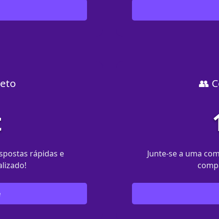
reto
👥 
t
espostas rápidas e
Junte-se a uma com
lizado!
compa
e