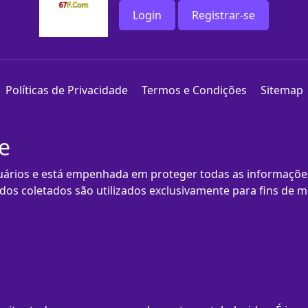
Login
Registrar-se
Políticas de Privacidade
Termos e Condições
Sitemap
de
suários e está empenhada em proteger todas as informaçõe
os coletados são utilizados exclusivamente para fins de m