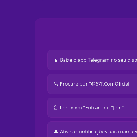
📱 Baixe o app Telegram no seu disp
🔍 Procure por "@67F.ComOficial"
👆 Toque em "Entrar" ou "Join"
🔔 Ative as notificações para não p