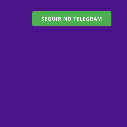
SEGUIR NO TELEGRAM