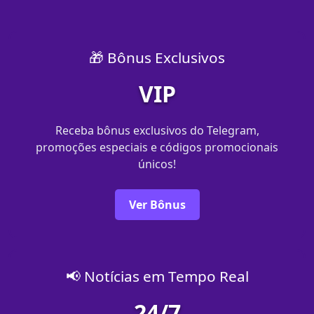
🎁 Bônus Exclusivos
VIP
Receba bônus exclusivos do Telegram,
promoções especiais e códigos promocionais
únicos!
Ver Bônus
📢 Notícias em Tempo Real
24/7