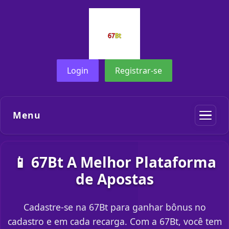
Login
Registrar-se
Menu
📱 67Bt A Melhor Plataforma
de Apostas
Cadastre-se na 67Bt para ganhar bônus no
cadastro e em cada recarga. Com a 67Bt, você tem