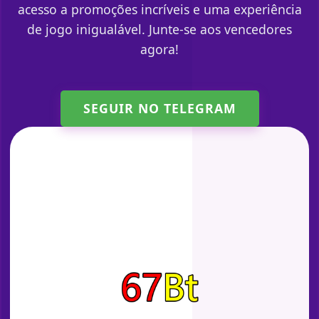
acesso a promoções incríveis e uma experiência
de jogo inigualável. Junte-se aos vencedores
agora!
SEGUIR NO TELEGRAM