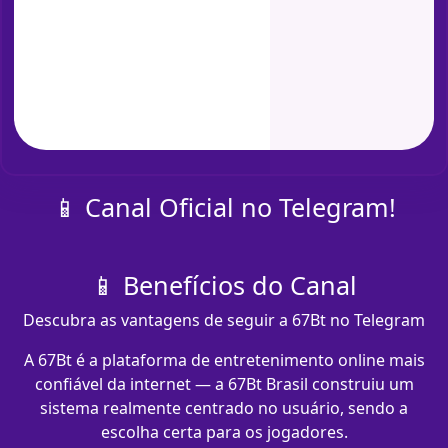
📱 Canal Oficial no Telegram!
📱 Benefícios do Canal
Descubra as vantagens de seguir a 67Bt no Telegram
A 67Bt é a plataforma de entretenimento online mais
confiável da internet — a 67Bt Brasil construiu um
sistema realmente centrado no usuário, sendo a
escolha certa para os jogadores.