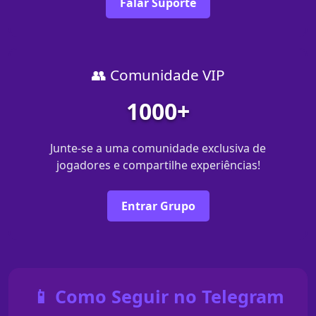
Falar Suporte
👥 Comunidade VIP
1000+
Junte-se a uma comunidade exclusiva de
jogadores e compartilhe experiências!
Entrar Grupo
📱 Como Seguir no Telegram