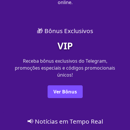
online.
🎁 Bônus Exclusivos
VIP
Receba bônus exclusivos do Telegram,
promoções especiais e códigos promocionais
únicos!
Ver Bônus
📢 Notícias em Tempo Real