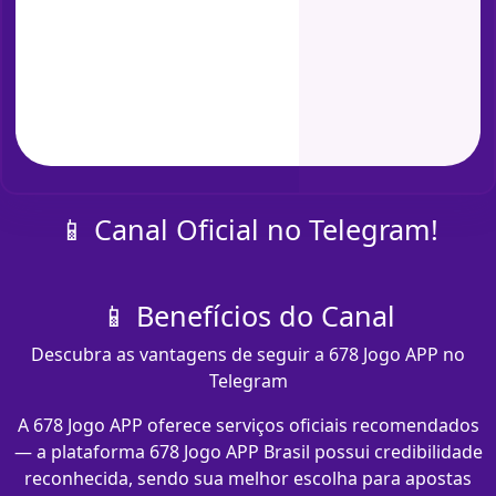
📱 Canal Oficial no Telegram!
📱 Benefícios do Canal
Descubra as vantagens de seguir a 678 Jogo APP no
Telegram
A 678 Jogo APP oferece serviços oficiais recomendados
— a plataforma 678 Jogo APP Brasil possui credibilidade
reconhecida, sendo sua melhor escolha para apostas