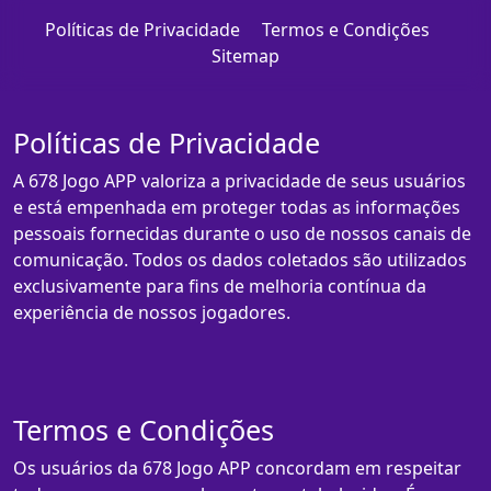
Políticas de Privacidade
Termos e Condições
Sitemap
Políticas de Privacidade
A 678 Jogo APP valoriza a privacidade de seus usuários
e está empenhada em proteger todas as informações
pessoais fornecidas durante o uso de nossos canais de
comunicação. Todos os dados coletados são utilizados
exclusivamente para fins de melhoria contínua da
experiência de nossos jogadores.
Termos e Condições
Os usuários da 678 Jogo APP concordam em respeitar