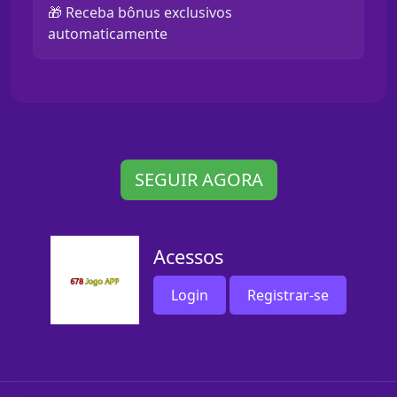
🎁 Receba bônus exclusivos
automaticamente
SEGUIR AGORA
Acessos
Login
Registrar-se