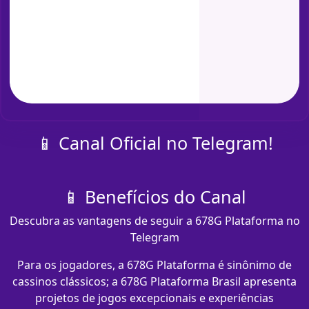
📱 Canal Oficial no Telegram!
📱 Benefícios do Canal
Descubra as vantagens de seguir a 678G Plataforma no
Telegram
Para os jogadores, a 678G Plataforma é sinônimo de
cassinos clássicos; a 678G Plataforma Brasil apresenta
projetos de jogos excepcionais e experiências