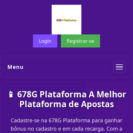
Login
Registrar-se
Menu
📱 678G Plataforma A Melhor
Plataforma de Apostas
Cadastre-se na 678G Plataforma para ganhar
bônus no cadastro e em cada recarga. Com a