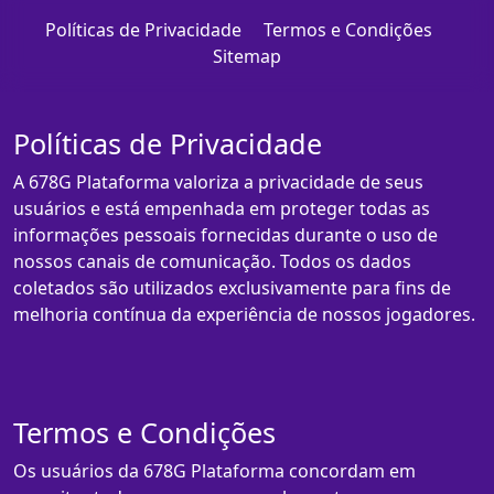
Políticas de Privacidade
Termos e Condições
Sitemap
Políticas de Privacidade
A 678G Plataforma valoriza a privacidade de seus
usuários e está empenhada em proteger todas as
informações pessoais fornecidas durante o uso de
nossos canais de comunicação. Todos os dados
coletados são utilizados exclusivamente para fins de
melhoria contínua da experiência de nossos jogadores.
Termos e Condições
Os usuários da 678G Plataforma concordam em