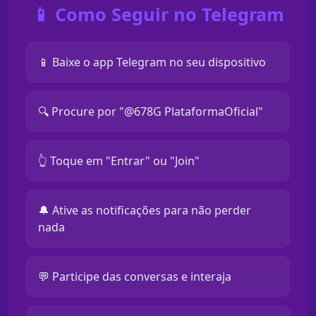
📱 Como Seguir no Telegram
📱 Baixe o app Telegram no seu dispositivo
🔍 Procure por "@678G PlataformaOficial"
👆 Toque em "Entrar" ou "Join"
🔔 Ative as notificações para não perder
nada
💬 Participe das conversas e interaja