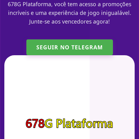
678G Plataforma, você tem acesso a promoções
incríveis e uma experiência de jogo inigualável.
Junte-se aos vencedores agora!
SEGUIR NO TELEGRAM