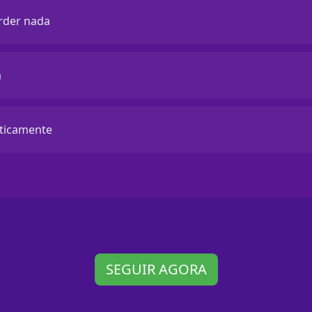
erder nada
a
aticamente
SEGUIR AGORA