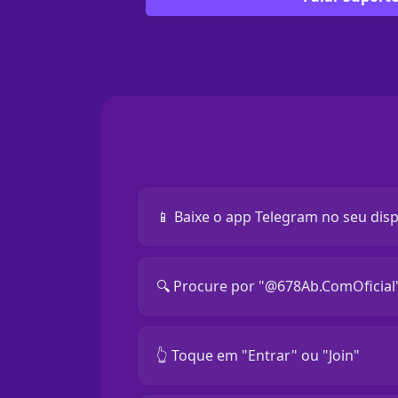
📱 Baixe o app Telegram no seu disp
🔍 Procure por "@678Ab.ComOficial
👆 Toque em "Entrar" ou "Join"