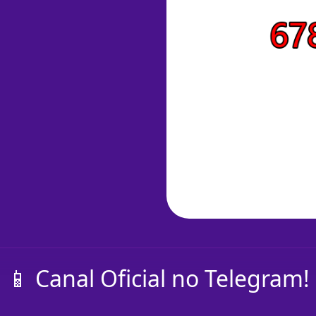
📱 Canal Oficial no Telegram!