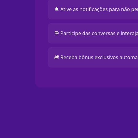
🔔 Ative as notificações para não p
💬 Participe das conversas e interaj
🎁 Receba bônus exclusivos autom