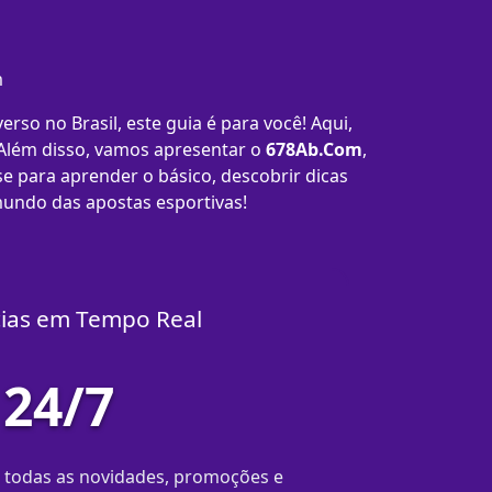
m
so no Brasil, este guia é para você! Aqui,
 Além disso, vamos apresentar o
678Ab.Com
,
e para aprender o básico, descobrir dicas
undo das apostas esportivas!
cias em Tempo Real
24/7
e todas as novidades, promoções e