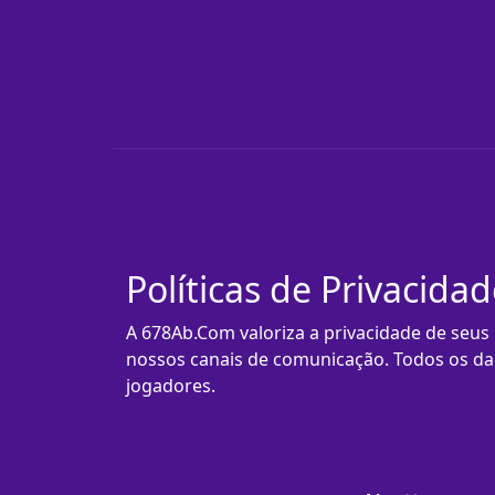
Políticas de Privacida
A 678Ab.Com valoriza a privacidade de seu
nossos canais de comunicação. Todos os dad
jogadores.