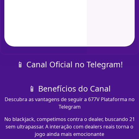
📱 Canal Oficial no Telegram!
📱 Benefícios do Canal
Descubra as vantagens de seguir a 677V Plataforma no
Telegram
No blackjack, competimos contra o dealer, buscando 21
sem ultrapassar. A interação com dealers reais torna o
jogo ainda mais emocionante