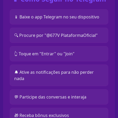
📱 Baixe o app Telegram no seu dispositivo
🔍 Procure por "@677V PlataformaOficial"
👆 Toque em "Entrar" ou "Join"
🔔 Ative as notificações para não perder
nada
💬 Participe das conversas e interaja
🎁 Receba bônus exclusivos