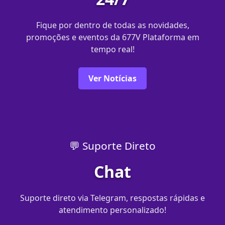
Fique por dentro de todas as novidades,
promoções e eventos da 677V Plataforma em
tempo real!
Ver Notícias
💬 Suporte Direto
Chat
Suporte direto via Telegram, respostas rápidas e
atendimento personalizado!