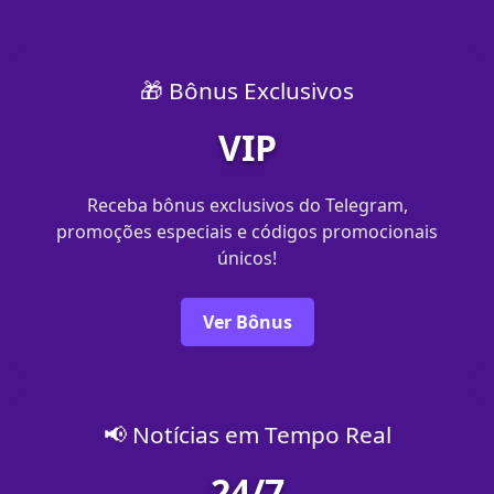
🎁 Bônus Exclusivos
VIP
Receba bônus exclusivos do Telegram,
promoções especiais e códigos promocionais
únicos!
Ver Bônus
📢 Notícias em Tempo Real
24/7