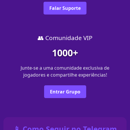
Falar Suporte
👥 Comunidade VIP
1000+
Junte-se a uma comunidade exclusiva de
jogadores e compartilhe experiências!
Entrar Grupo
📱 Como Seguir no Telegram