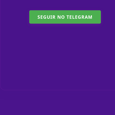
SEGUIR NO TELEGRAM