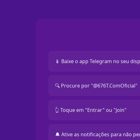
📱 Baixe o app Telegram no seu disp
🔍 Procure por "@676T.ComOficial"
👆 Toque em "Entrar" ou "Join"
🔔 Ative as notificações para não p