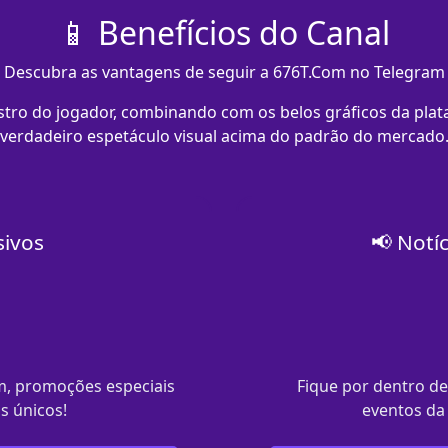
📱 Benefícios do Canal
Descubra as vantagens de seguir a 676T.Com no Telegram
astro do jogador, combinando com os belos gráficos da plat
verdadeiro espetáculo visual acima do padrão do mercado
sivos
📢 Notí
m, promoções especiais
Fique por dentro d
s únicos!
eventos da