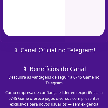
📱 Canal Oficial no Telegram!
📱 Benefícios do Canal
Descubra as vantagens de seguir a 6745 Game no
Telegram
Como empresa de confiança e líder em experiência, a
6745 Game oferece jogos diversos com presentes
exclusivos para novos usuários — sem exigência