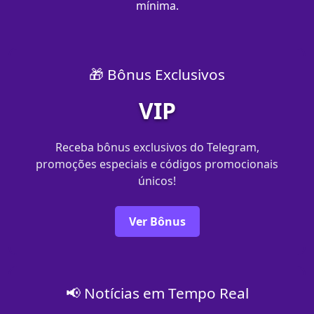
mínima.
🎁 Bônus Exclusivos
VIP
Receba bônus exclusivos do Telegram,
promoções especiais e códigos promocionais
únicos!
Ver Bônus
📢 Notícias em Tempo Real