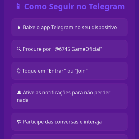
📱 Como Seguir no Telegram
📱 Baixe o app Telegram no seu dispositivo
🔍 Procure por "@6745 GameOficial"
👆 Toque em "Entrar" ou "Join"
🔔 Ative as notificações para não perder
nada
💬 Participe das conversas e interaja