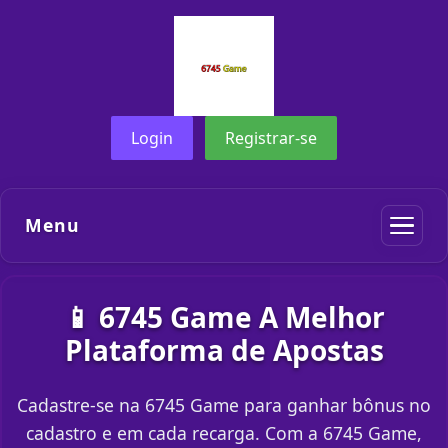
Login
Registrar-se
Menu
📱 6745 Game A Melhor
Plataforma de Apostas
Cadastre-se na 6745 Game para ganhar bônus no
cadastro e em cada recarga. Com a 6745 Game,