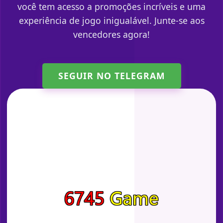
você tem acesso a promoções incríveis e uma
experiência de jogo inigualável. Junte-se aos
vencedores agora!
SEGUIR NO TELEGRAM