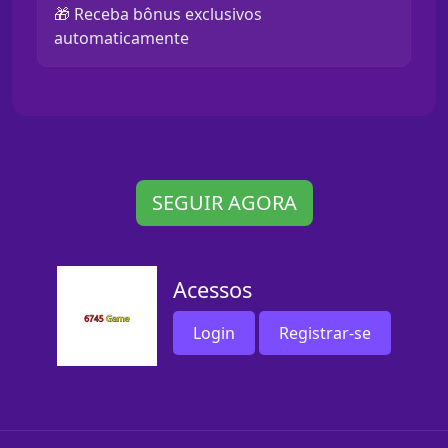
🎁 Receba bônus exclusivos
automaticamente
SEGUIR AGORA
Acessos
Login
Registrar-se