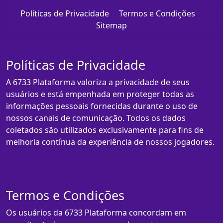
Políticas de Privacidade
Termos e Condições
Sitemap
Políticas de Privacidade
A 6733 Plataforma valoriza a privacidade de seus
usuários e está empenhada em proteger todas as
informações pessoais fornecidas durante o uso de
nossos canais de comunicação. Todos os dados
coletados são utilizados exclusivamente para fins de
melhoria contínua da experiência de nossos jogadores.
Termos e Condições
Os usuários da 6733 Plataforma concordam em