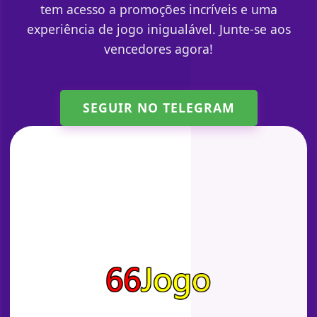
tem acesso a promoções incríveis e uma
experiência de jogo inigualável. Junte-se aos
vencedores agora!
SEGUIR NO TELEGRAM