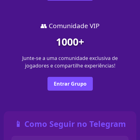
👥 Comunidade VIP
1000+
Junte-se a uma comunidade exclusiva de
jogadores e compartilhe experiências!
Entrar Grupo
📱 Como Seguir no Telegram