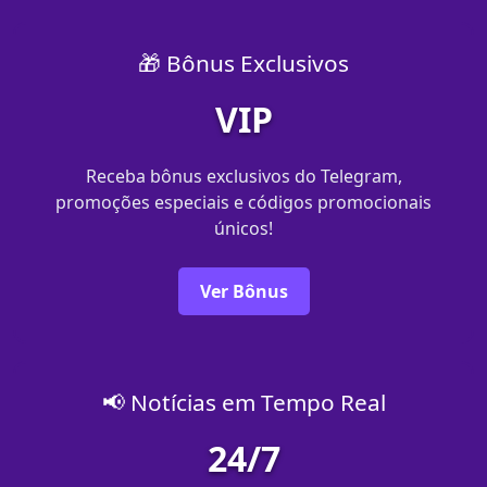
🎁 Bônus Exclusivos
VIP
Receba bônus exclusivos do Telegram,
promoções especiais e códigos promocionais
únicos!
Ver Bônus
📢 Notícias em Tempo Real
24/7