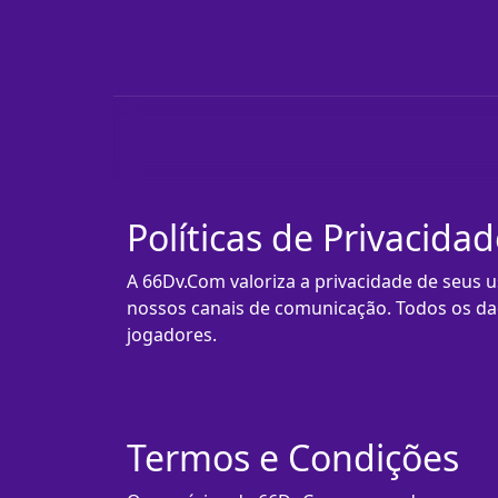
Políticas de Privacida
A 66Dv.Com valoriza a privacidade de seus
nossos canais de comunicação. Todos os dad
jogadores.
Termos e Condições