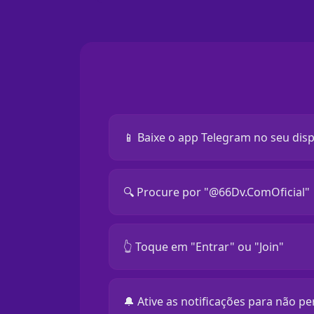
📱 Baixe o app Telegram no seu disp
🔍 Procure por "@66Dv.ComOficial"
👆 Toque em "Entrar" ou "Join"
🔔 Ative as notificações para não p