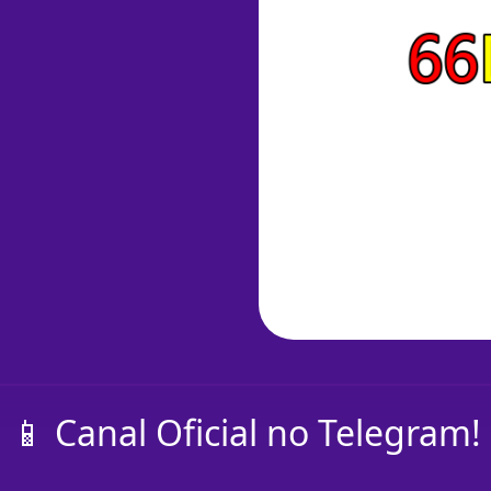
📱 Canal Oficial no Telegram!