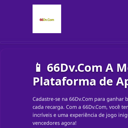
📱 66Dv.Com A M
Plataforma de A
Cadastre-se na 66Dv.Com para ganhar 
cada recarga. Com a 66Dv.Com, você t
incríveis e uma experiência de jogo inig
vencedores agora!