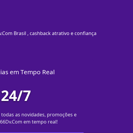
Com Brasil , cashback atrativo e confiança
cias em Tempo Real
24/7
e todas as novidades, promoções e
 66Dv.Com em tempo real!