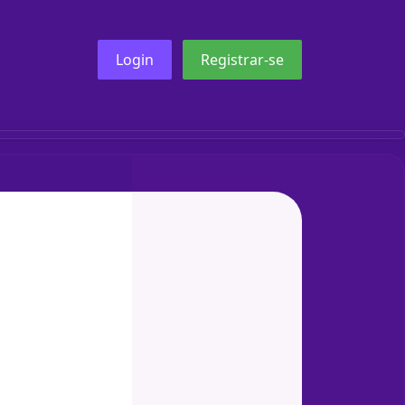
Login
Registrar-se