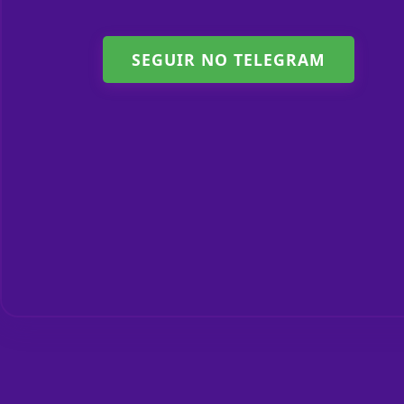
SEGUIR NO TELEGRAM