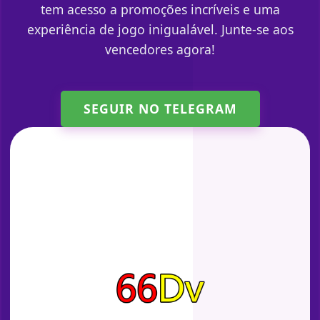
tem acesso a promoções incríveis e uma
experiência de jogo inigualável. Junte-se aos
vencedores agora!
SEGUIR NO TELEGRAM