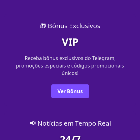
🎁 Bônus Exclusivos
VIP
Receba bônus exclusivos do Telegram,
promoções especiais e códigos promocionais
únicos!
Ver Bônus
📢 Notícias em Tempo Real
24/7