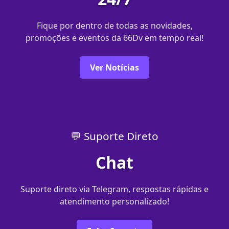
Fique por dentro de todas as novidades,
promoções e eventos da 66Dv em tempo real!
Ver Notícias
💬 Suporte Direto
Chat
Suporte direto via Telegram, respostas rápidas e
atendimento personalizado!