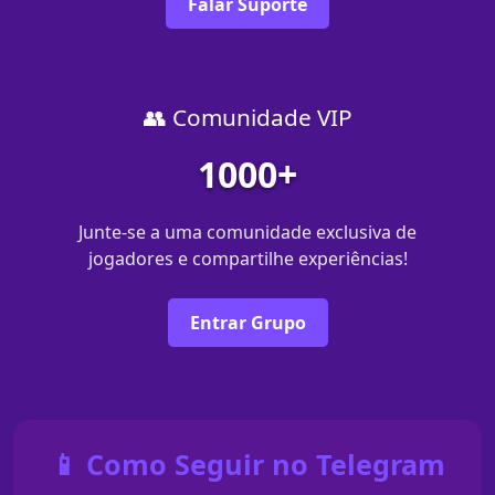
Falar Suporte
👥 Comunidade VIP
1000+
Junte-se a uma comunidade exclusiva de
jogadores e compartilhe experiências!
Entrar Grupo
📱 Como Seguir no Telegram