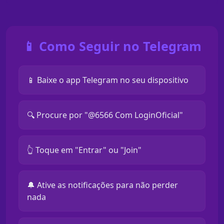
📱 Como Seguir no Telegram
📱 Baixe o app Telegram no seu dispositivo
🔍 Procure por "@6566 Com LoginOficial"
👆 Toque em "Entrar" ou "Join"
🔔 Ative as notificações para não perder
nada