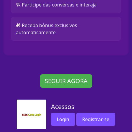
💬 Participe das conversas e interaja
🎁 Receba bônus exclusivos
automaticamente
SEGUIR AGORA
Acessos
Login
Registrar-se