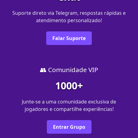
Suporte direto via Telegram, respostas rápidas e
atendimento personalizado!
Falar Suporte
👥 Comunidade VIP
1000+
Junte-se a uma comunidade exclusiva de
jogadores e compartilhe experiências!
Entrar Grupo