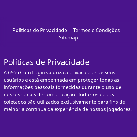
Políticas de Privacidade
Termos e Condições
Sitemap
Políticas de Privacidade
A 6566 Com Login valoriza a privacidade de seus
usuários e está empenhada em proteger todas as
informações pessoais fornecidas durante o uso de
nossos canais de comunicação. Todos os dados
coletados são utilizados exclusivamente para fins de
melhoria contínua da experiência de nossos jogadores.