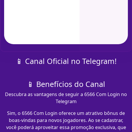
📱 Canal Oficial no Telegram!
📱 Benefícios do Canal
Descubra as vantagens de seguir a 6566 Com Login no
Telegram
Sim, o 6566 Com Login oferece um atrativo bônus de
boas-vindas para novos jogadores. Ao se cadastrar,
você poderá aproveitar essa promoção exclusiva, que