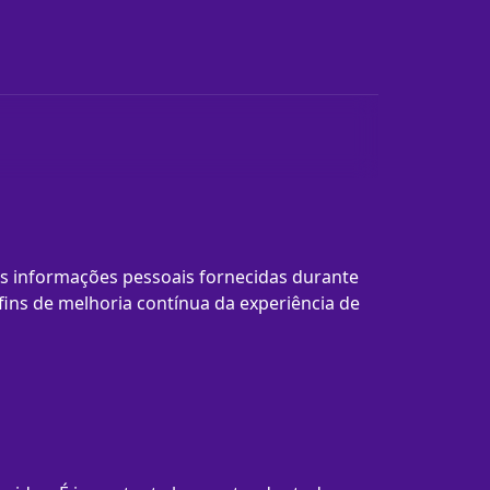
as informações pessoais fornecidas durante
fins de melhoria contínua da experiência de