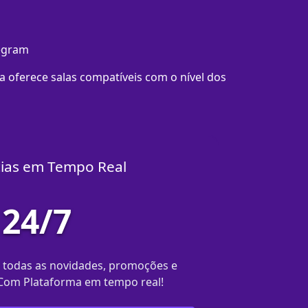
legram
 oferece salas compatíveis com o nível dos
cias em Tempo Real
24/7
e todas as novidades, promoções e
Com Plataforma em tempo real!