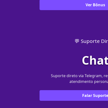
Ver Bônus
💬 Suporte Di
Cha
Suporte direto via Telegram, r
atendimento persona
Falar Suport