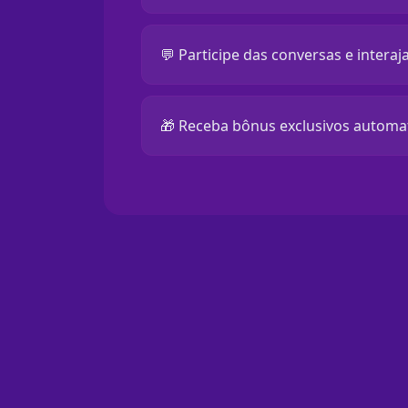
💬 Participe das conversas e interaj
🎁 Receba bônus exclusivos autom