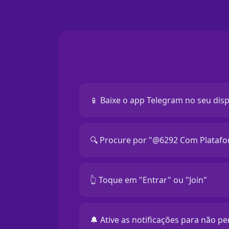
📱 Baixe o app Telegram no seu disp
🔍 Procure por "@6292 Com Platafo
👆 Toque em "Entrar" ou "Join"
🔔 Ative as notificações para não p