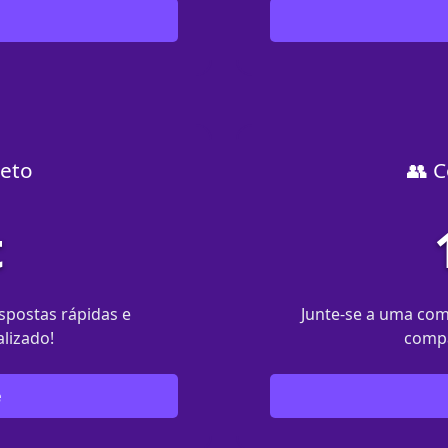
reto
👥 
t
espostas rápidas e
Junte-se a uma com
lizado!
compa
e