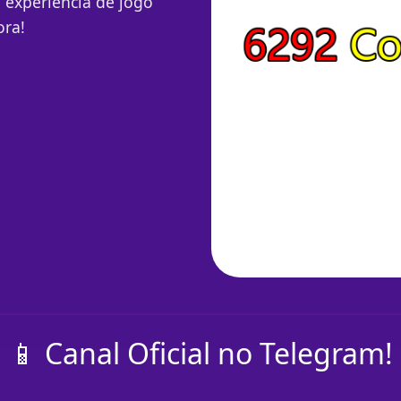
 experiência de jogo
ora!
📱 Canal Oficial no Telegram!