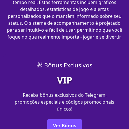
tempo real. Estas ferramentas incluem gráficos
detalhados, estatísticas de jogo e alertas
personalizados que o mantêm informado sobre seu
status. O sistema de acompanhamento é projetado
para ser intuitivo e fácil de usar, permitindo que você
foque no que realmente importa - jogar e se divertir.
🎁 Bônus Exclusivos
VIP
Receba bônus exclusivos do Telegram,
promoções especiais e códigos promocionais
únicos!
Ver Bônus