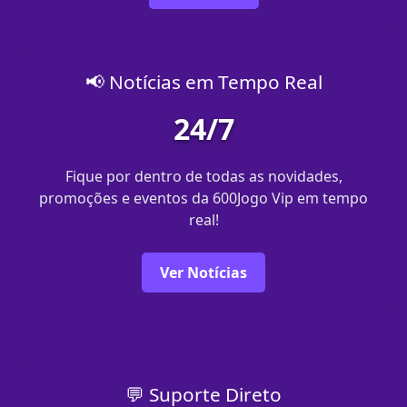
📢 Notícias em Tempo Real
24/7
Fique por dentro de todas as novidades,
promoções e eventos da 600Jogo Vip em tempo
real!
Ver Notícias
💬 Suporte Direto