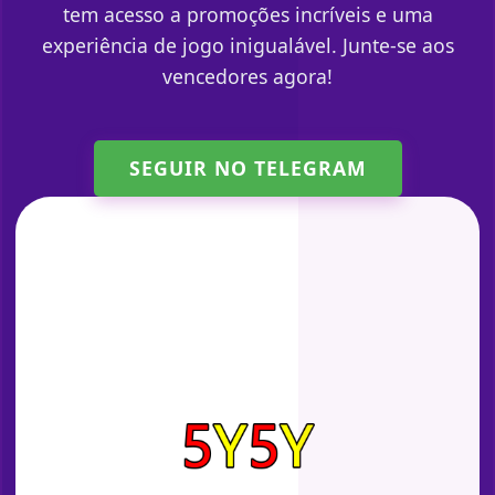
tem acesso a promoções incríveis e uma
experiência de jogo inigualável. Junte-se aos
vencedores agora!
SEGUIR NO TELEGRAM