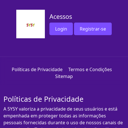
Acessos
Login
Registrar-se
Políticas de Privacidade
Termos e Condições
Sitemap
Políticas de Privacidade
A 5Y5Y valoriza a privacidade de seus usuários e está
empenhada em proteger todas as informações
pessoais fornecidas durante o uso de nossos canais de