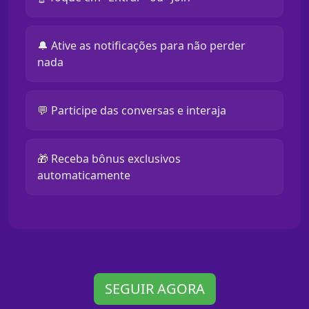
🔔 Ative as notificações para não perder
nada
💬 Participe das conversas e interaja
🎁 Receba bônus exclusivos
automaticamente
SEGUIR AGORA