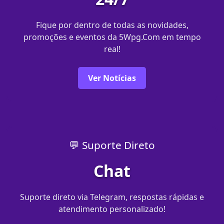
Fique por dentro de todas as novidades,
promoções e eventos da 5Wpg.Com em tempo
real!
Ver Notícias
💬 Suporte Direto
Chat
Suporte direto via Telegram, respostas rápidas e
atendimento personalizado!