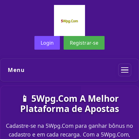
Login
Registrar-se
Menu
📱 5Wpg.Com A Melhor
Plataforma de Apostas
Cadastre-se na 5Wpg.Com para ganhar bônus no
cadastro e em cada recarga. Com a 5Wpg.Com,