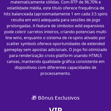
matematicamente sólidas. Com RTP de 96.70% e
volatilidade média, este título oferece frequência de
hits balanceada (aproximadamente 1 em cada 3.5 spins
resulta em win) adequada para sessões de jogo
prolongadas. A feature de símbolos wild expansivos
pode cobrir carretos inteiros, criando potenciais multi-
line wins, enquanto o sistema de re-spins ativado por
scatter symbols oferece oportunidades de extended
gameplay sem apostas adicionais. O jogo foi otimizado
para renderização cross-platform usando HTML5
canvas, mantendo qualidade gráfica consistente em
dispositivos com diferentes capacidades de
processamento.
🎁 Bônus Exclusivos
VIP