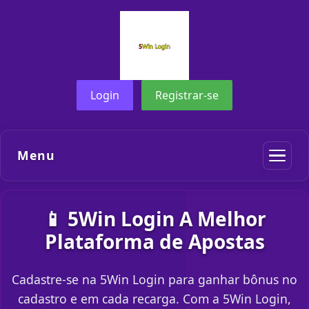
Login
Registrar-se
Menu
📱 5Win Login A Melhor
Plataforma de Apostas
Cadastre-se na 5Win Login para ganhar bônus no
cadastro e em cada recarga. Com a 5Win Login,