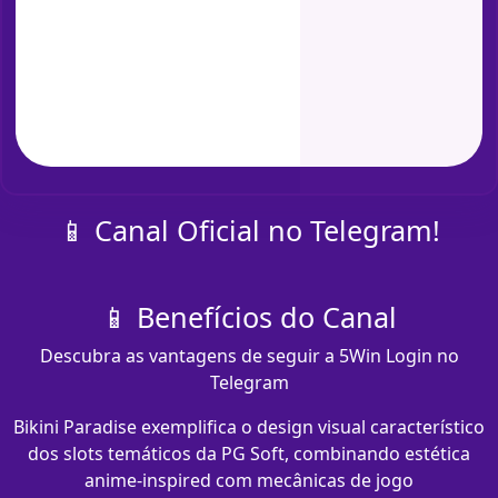
📱 Canal Oficial no Telegram!
📱 Benefícios do Canal
Descubra as vantagens de seguir a 5Win Login no
Telegram
Bikini Paradise exemplifica o design visual característico
dos slots temáticos da PG Soft, combinando estética
anime-inspired com mecânicas de jogo