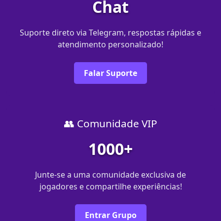
Chat
Suporte direto via Telegram, respostas rápidas e
atendimento personalizado!
Falar Suporte
👥 Comunidade VIP
1000+
Junte-se a uma comunidade exclusiva de
jogadores e compartilhe experiências!
Entrar Grupo