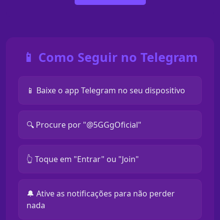
📱 Como Seguir no Telegram
📱 Baixe o app Telegram no seu dispositivo
🔍 Procure por "@5GGgOficial"
👆 Toque em "Entrar" ou "Join"
🔔 Ative as notificações para não perder
nada