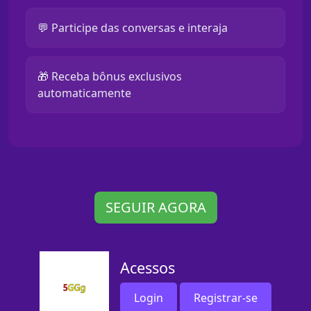
💬 Participe das conversas e interaja
🎁 Receba bônus exclusivos
automaticamente
SEGUIR AGORA
Acessos
Login
Registrar-se