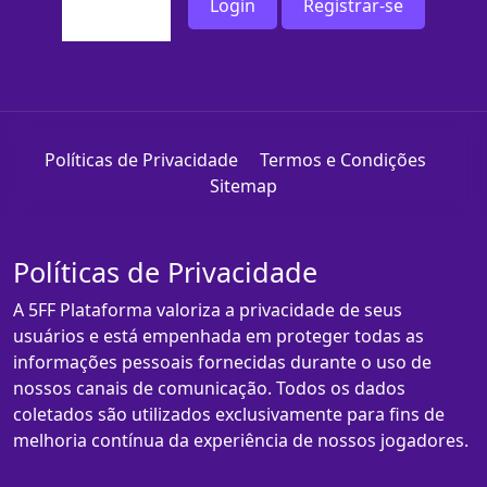
Login
Registrar-se
Políticas de Privacidade
Termos e Condições
Sitemap
Políticas de Privacidade
A 5FF Plataforma valoriza a privacidade de seus
usuários e está empenhada em proteger todas as
informações pessoais fornecidas durante o uso de
nossos canais de comunicação. Todos os dados
coletados são utilizados exclusivamente para fins de
melhoria contínua da experiência de nossos jogadores.