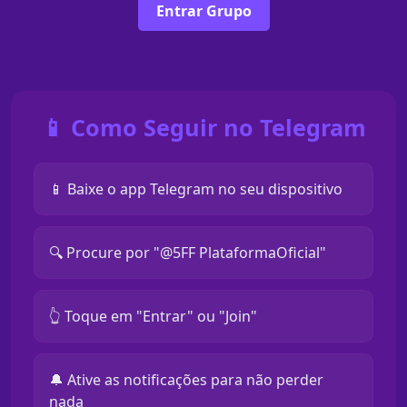
Entrar Grupo
📱 Como Seguir no Telegram
📱 Baixe o app Telegram no seu dispositivo
🔍 Procure por "@5FF PlataformaOficial"
👆 Toque em "Entrar" ou "Join"
🔔 Ative as notificações para não perder
nada