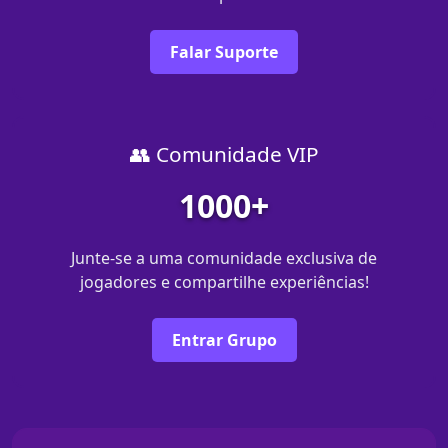
Falar Suporte
👥 Comunidade VIP
1000+
Junte-se a uma comunidade exclusiva de
jogadores e compartilhe experiências!
Entrar Grupo