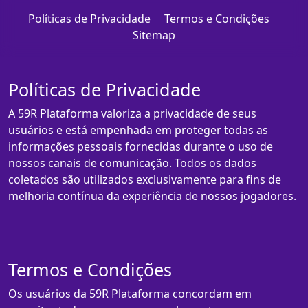
Políticas de Privacidade
Termos e Condições
Sitemap
Políticas de Privacidade
A 59R Plataforma valoriza a privacidade de seus
usuários e está empenhada em proteger todas as
informações pessoais fornecidas durante o uso de
nossos canais de comunicação. Todos os dados
coletados são utilizados exclusivamente para fins de
melhoria contínua da experiência de nossos jogadores.
Termos e Condições
Os usuários da 59R Plataforma concordam em