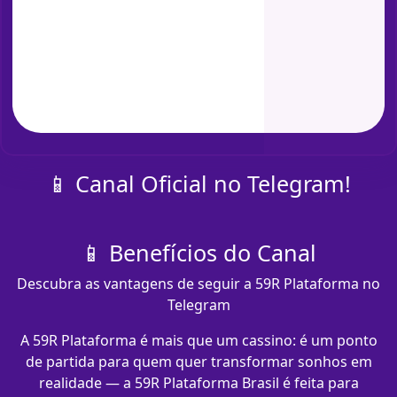
📱 Canal Oficial no Telegram!
📱 Benefícios do Canal
Descubra as vantagens de seguir a 59R Plataforma no
Telegram
A 59R Plataforma é mais que um cassino: é um ponto
de partida para quem quer transformar sonhos em
realidade — a 59R Plataforma Brasil é feita para