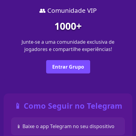
👥 Comunidade VIP
1000+
Junte-se a uma comunidade exclusiva de
jogadores e compartilhe experiências!
Entrar Grupo
📱 Como Seguir no Telegram
📱 Baixe o app Telegram no seu dispositivo