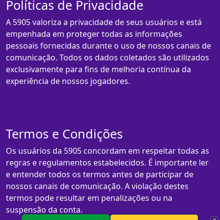
Políticas de Privacidade
A 5905 valoriza a privacidade de seus usuários e está
empenhada em proteger todas as informações
pessoais fornecidas durante o uso de nossos canais de
comunicação. Todos os dados coletados são utilizados
exclusivamente para fins de melhoria contínua da
experiência de nossos jogadores.
Termos e Condições
Os usuários da 5905 concordam em respeitar todas as
regras e regulamentos estabelecidos. É importante ler
e entender todos os termos antes de participar de
nossos canais de comunicação. A violação destes
termos pode resultar em penalizações ou na
suspensão da conta.