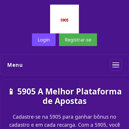
Login
Registrar-se
Menu
📱 5905 A Melhor Plataforma
de Apostas
Cadastre-se na 5905 para ganhar bônus no
cadastro e em cada recarga. Com a 5905, você