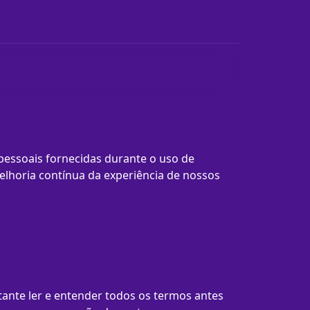
pessoais fornecidas durante o uso de
elhoria contínua da experiência de nossos
ante ler e entender todos os termos antes