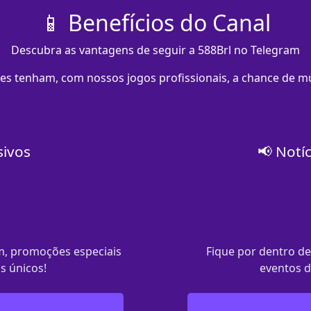
📱 Benefícios do Canal
Descubra as vantagens de seguir a 588Brl no Telegram
es tenham, com nossos jogos profissionais, a chance de mud
sivos
📢 Notí
m, promoções especiais
Fique por dentro d
s únicos!
eventos d