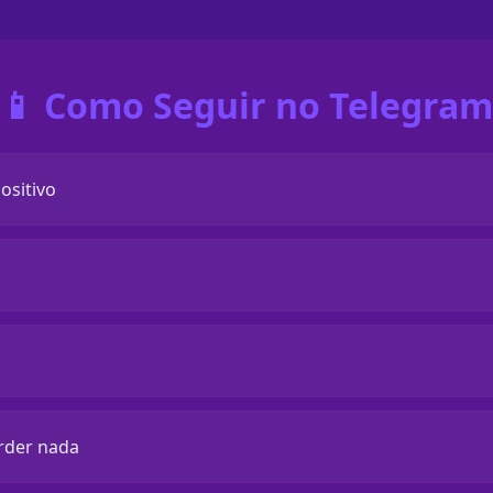
📱 Como Seguir no Telegram
ositivo
erder nada