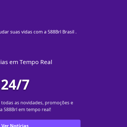
ar suas vidas com a 588Brl Brasil .
cias em Tempo Real
24/7
e todas as novidades, promoções e
a 588Brl em tempo real!
Ver Notícias