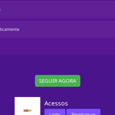
a
aticamente
SEGUIR AGORA
Acessos
Login
Registrar-se