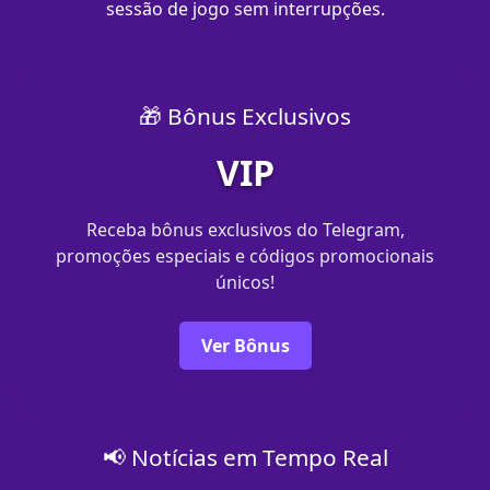
sessão de jogo sem interrupções.
🎁 Bônus Exclusivos
VIP
Receba bônus exclusivos do Telegram,
promoções especiais e códigos promocionais
únicos!
Ver Bônus
📢 Notícias em Tempo Real