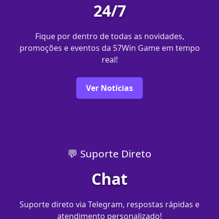
24/7
Fique por dentro de todas as novidades,
promoções e eventos da 57Win Game em tempo
real!
Ver Notícias
💬 Suporte Direto
Chat
Suporte direto via Telegram, respostas rápidas e
atendimento personalizado!